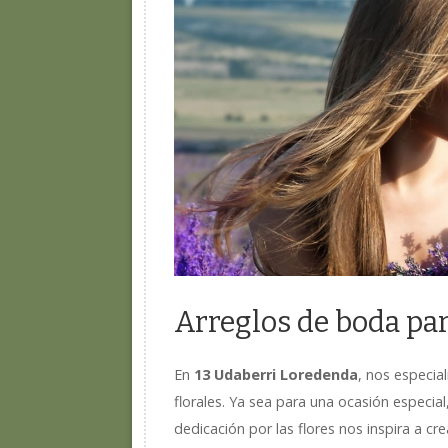
Arreglos de boda pa
En
13 Udaberri Loredenda
, nos especi
florales. Ya sea para una ocasión especia
dedicación por las flores nos inspira a c