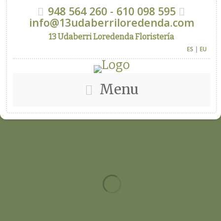
948 564 260 - 610 098 595
info@13udaberriloredenda.com
13 Udaberri Loredenda Floristería
ES
|
EU
Menu