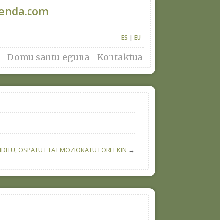
denda.com
ES
|
EU
Domu santu eguna
Kontaktua
DITU, OSPATU ETA EMOZIONATU LOREEKIN
→
asu