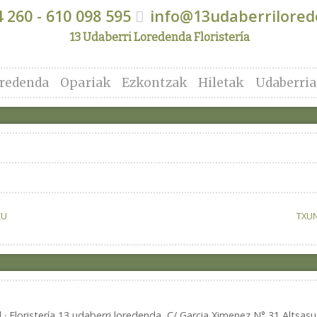
 260 - 610 098 595
info@13udaberrilore
13 Udaberri Loredenda Floristería
redenda
Opariak
Ezkontzak
Hiletak
Udaberria
ZU
TXUN
d · Floristería 13 udaberri loredenda C/ Garcia Ximenez N° 31 Alts