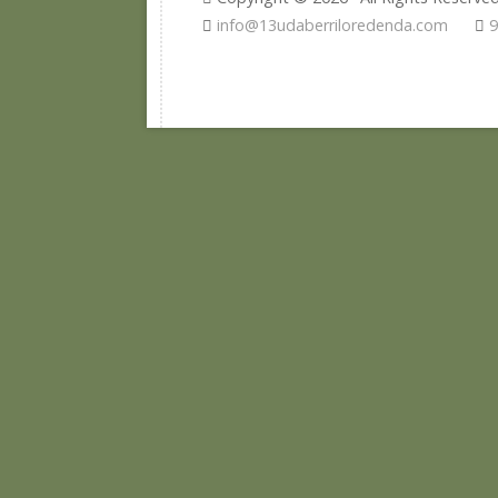
info@13udaberriloredenda.com
9