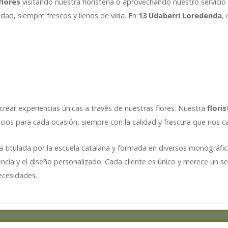
flores
visitando nuestra floristería o aprovechando nuestro servici
idad, siempre frescos y llenos de vida. En
13 Udaberri Loredenda
,
rear experiencias únicas a través de nuestras flores. Nuestra
flori
cios para cada ocasión, siempre con la calidad y frescura que nos ca
ta titulada por la escuela catalana y formada en diversos monográfi
cia y el diseño personalizado. Cada cliente es único y merece un se
necesidades.