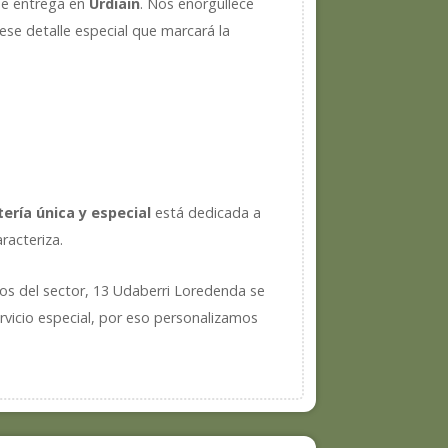
 de entrega en
Urdiain
. Nos enorgullece
ese detalle especial que marcará la
stería única y especial
está dedicada a
racteriza.
cos del sector, 13 Udaberri Loredenda se
rvicio especial, por eso personalizamos