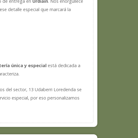
io de entrega en
Urdiain
. Nos enorgullece
ese detalle especial que marcará la
stería única y especial
está dedicada a
racteriza.
cos del sector, 13 Udaberri Loredenda se
rvicio especial, por eso personalizamos