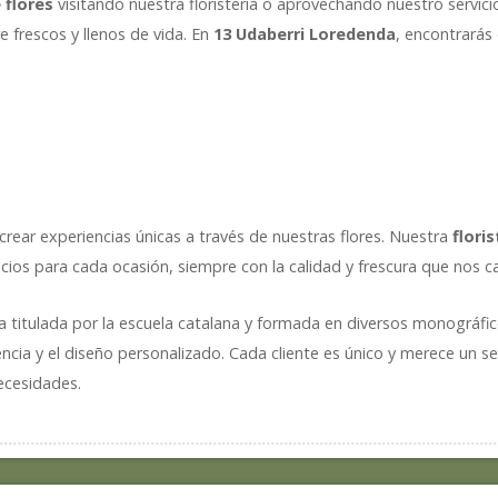
 flores
visitando nuestra floristería o aprovechando nuestro servic
e frescos y llenos de vida. En
13 Udaberri Loredenda
, encontrarás 
rear experiencias únicas a través de nuestras flores. Nuestra
flori
cios para cada ocasión, siempre con la calidad y frescura que nos ca
ta titulada por la escuela catalana y formada en diversos monográfi
cia y el diseño personalizado. Cada cliente es único y merece un se
necesidades.